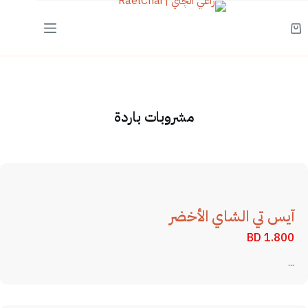
لتجاوز
لى
عربة
لمحتوى
التسوق
مشروبات باردة
آيس تي الشاي الأخضر
BD
1.800
...