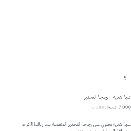
علبة هدية – زجاجة التخدير
7.000
.د.ب
8.000
.د.ب
السعر
السعر
الحالي
الأصلي
هو:
هو:
علبة هدية تحتوي على زجاجة التخدير المفضلة عند زبائننا الكرام،