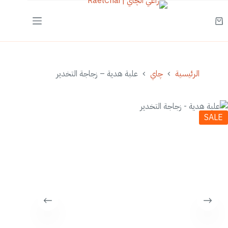
لتجاوز
لى
عربة
لمحتوى
التسوق
الرئيسية
چاي
علبة هدية – زجاجة التخدير
SALE